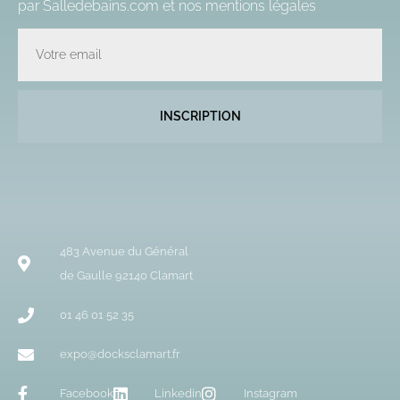
par Salledebains.com et nos
mentions légales
Email
INSCRIPTION
483 Avenue du Général
de Gaulle 92140 Clamart
01 46 01 52 35
expo@docksclamart.fr
Facebook
Linkedin
Instagram