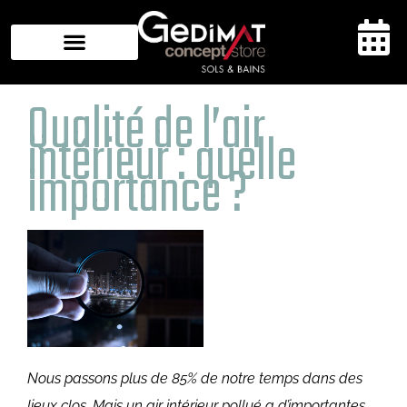
Aller
au
contenu
Qualité de l’air
Navigation
des
intérieur : quelle
articles
importance ?
Nous passons plus de 85% de notre temps dans des
lieux clos. Mais un air intérieur pollué a d’importantes