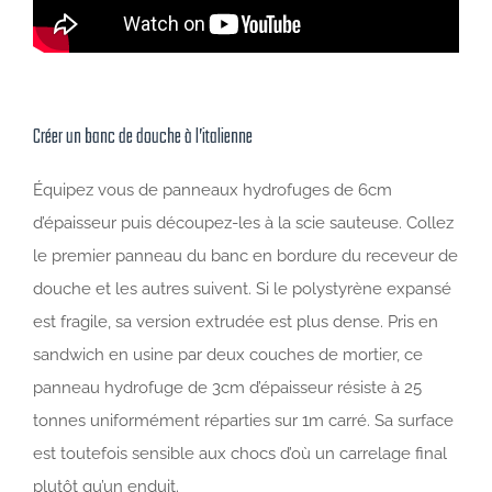
Créer un banc de douche à l’italienne
Équipez vous de panneaux hydrofuges de 6cm
d’épaisseur puis découpez-les à la scie sauteuse. Collez
le premier panneau du banc en bordure du receveur de
douche et les autres suivent. Si le polystyrène expansé
est fragile, sa version extrudée est plus dense. Pris en
sandwich en usine par deux couches de mortier, ce
panneau hydrofuge de 3cm d’épaisseur résiste à 25
tonnes uniformément réparties sur 1m carré. Sa surface
est toutefois sensible aux chocs d’où un carrelage final
plutôt qu’un enduit.