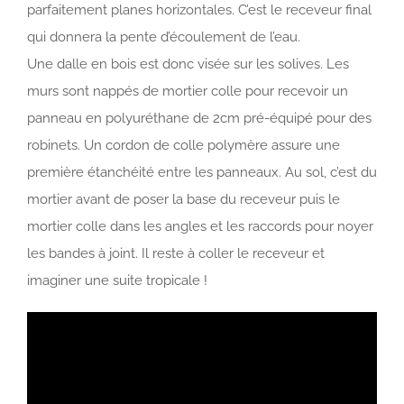
parfaitement planes horizontales. C’est le receveur final
qui donnera la pente d’écoulement de l’eau.
Une dalle en bois est donc visée sur les solives. Les
murs sont nappés de mortier colle pour recevoir un
panneau en polyuréthane de 2cm pré-équipé pour des
robinets. Un cordon de colle polymère assure une
première étanchéité entre les panneaux. Au sol, c’est du
mortier avant de poser la base du receveur puis le
mortier colle dans les angles et les raccords pour noyer
les bandes à joint. Il reste à coller le receveur et
imaginer une suite tropicale !