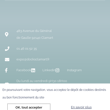
483 Avenue du Général
de Gaulle 92140 Clamart
01 46 01 52 35
expo@docksclamart.fr
Facebook
Linkedin
Instagram
Du lundi au vendredi 9H30 18H00
Samedi 10H00 18H00
En poursuivant votre navigation, vous acceptez le dépôt de cookies destinés
Aux Docks de Clamart tous droits réservés – Création du site
Agence H1
au bon fonctionnement du site
–
Mentions légales
Plan du site
En savoir plus
OK, tout accepter