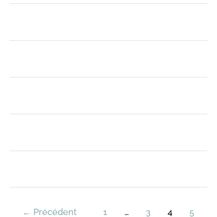
←
Précédent
1
…
3
4
5