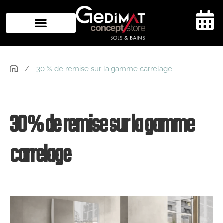
Aller
au
contenu
/
30 % de remise sur la gamme carrelage
30 % de remise sur la gamme
carrelage